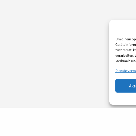
Um dir ein op
Geräteinform
zustimmst, kö
verarbeiten.
Merkmale und
Dienste verw
Akz