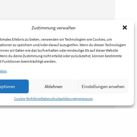
Zustimmung verwalten
timales Erlebnis zu bieten, verwenden wir Technologien wie Cookies, um
ationen zu speichern und/oder darauf zuzugreifen. Wenn du diesen Technologien
nnen wir Daten wie das Surfverhalten oder eindeutige IDs auf dieser Website
 Wenn du deine Zustimmung nicht erteilst oder zurückziehst, können bestimmte
 Funktionen beeinträchtigt werden.
alten
eptieren
Ablehnen
Einstellungen ansehen
Cookie-Richtlinie
Datenschutzerklärung
Impressum