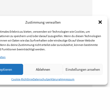
Zustimmung verwalten
timales Erlebnis zu bieten, verwenden wir Technologien wie Cookies, um
ationen zu speichern und/oder darauf zuzugreifen. Wenn du diesen Technologien
nnen wir Daten wie das Surfverhalten oder eindeutige IDs auf dieser Website
 Wenn du deine Zustimmung nicht erteilst oder zurückziehst, können bestimmte
 Funktionen beeinträchtigt werden.
alten
eptieren
Ablehnen
Einstellungen ansehen
Cookie-Richtlinie
Datenschutzerklärung
Impressum