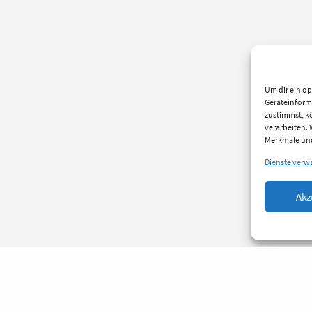
Um dir ein op
Geräteinform
zustimmst, kö
verarbeiten.
Merkmale und
Dienste verw
Akz