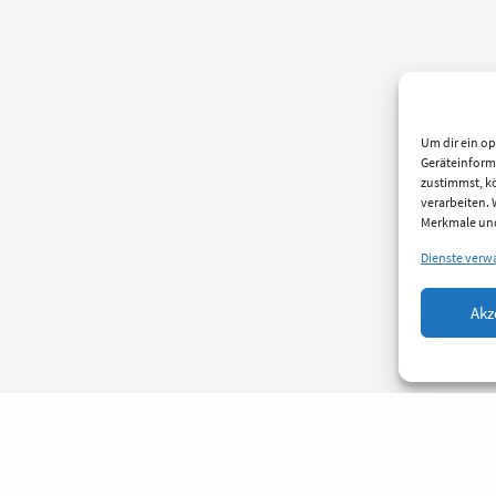
Um dir ein op
Geräteinform
zustimmst, kö
verarbeiten.
Merkmale und
Dienste verw
Akz