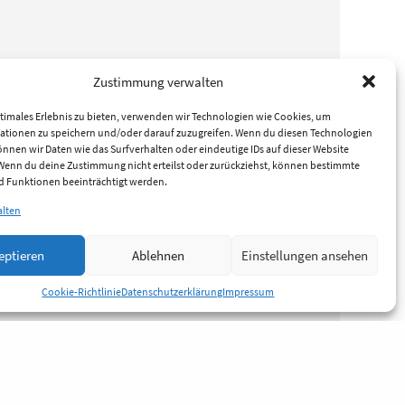
Zustimmung verwalten
timales Erlebnis zu bieten, verwenden wir Technologien wie Cookies, um
ationen zu speichern und/oder darauf zuzugreifen. Wenn du diesen Technologien
nnen wir Daten wie das Surfverhalten oder eindeutige IDs auf dieser Website
 Wenn du deine Zustimmung nicht erteilst oder zurückziehst, können bestimmte
 Funktionen beeinträchtigt werden.
alten
eptieren
Ablehnen
Einstellungen ansehen
Cookie-Richtlinie
Datenschutzerklärung
Impressum