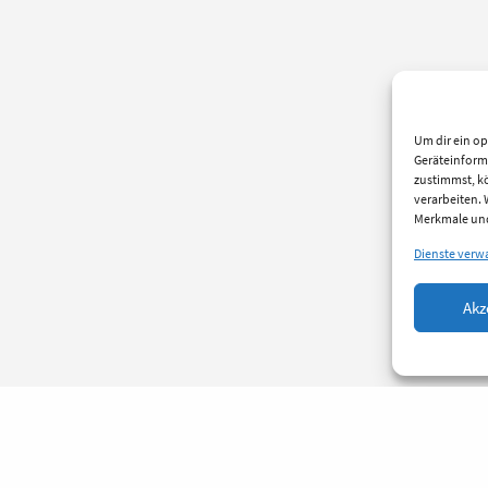
Um dir ein op
Geräteinform
zustimmst, kö
verarbeiten.
Merkmale und
Dienste verw
Akz