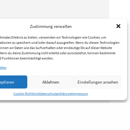
Zustimmung verwalten
timales Erlebnis zu bieten, verwenden wir Technologien wie Cookies, um
ationen zu speichern und/oder darauf zuzugreifen. Wenn du diesen Technologien
nnen wir Daten wie das Surfverhalten oder eindeutige IDs auf dieser Website
 Wenn du deine Zustimmung nicht erteilst oder zurückziehst, können bestimmte
 Funktionen beeinträchtigt werden.
alten
eptieren
Ablehnen
Einstellungen ansehen
Cookie-Richtlinie
Datenschutzerklärung
Impressum