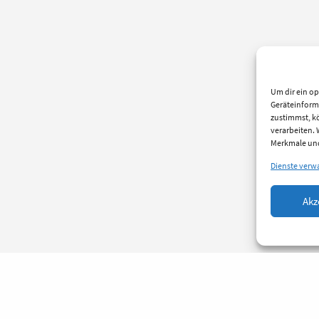
Um dir ein op
Geräteinform
zustimmst, kö
verarbeiten.
Merkmale und
Dienste verw
Akz