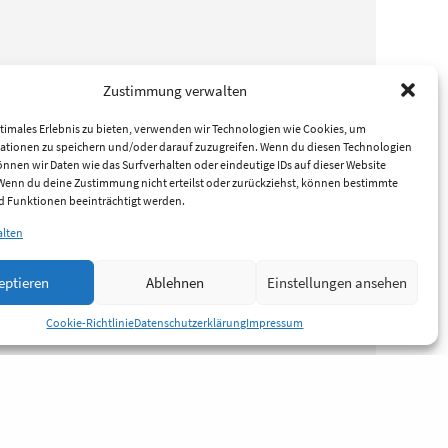
Zustimmung verwalten
timales Erlebnis zu bieten, verwenden wir Technologien wie Cookies, um
ationen zu speichern und/oder darauf zuzugreifen. Wenn du diesen Technologien
nnen wir Daten wie das Surfverhalten oder eindeutige IDs auf dieser Website
 Wenn du deine Zustimmung nicht erteilst oder zurückziehst, können bestimmte
 Funktionen beeinträchtigt werden.
alten
eptieren
Ablehnen
Einstellungen ansehen
Cookie-Richtlinie
Datenschutzerklärung
Impressum