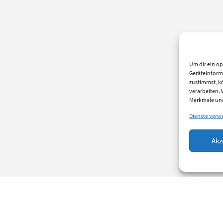
Um dir ein op
Geräteinform
zustimmst, kö
verarbeiten.
Merkmale und
Dienste verw
Akz