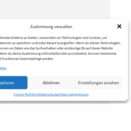
Zustimmung verwalten
timales Erlebnis zu bieten, verwenden wir Technologien wie Cookies, um
ationen zu speichern und/oder darauf zuzugreifen. Wenn du diesen Technologien
nnen wir Daten wie das Surfverhalten oder eindeutige IDs auf dieser Website
 Wenn du deine Zustimmung nicht erteilst oder zurückziehst, können bestimmte
 Funktionen beeinträchtigt werden.
alten
eptieren
Ablehnen
Einstellungen ansehen
Cookie-Richtlinie
Datenschutzerklärung
Impressum