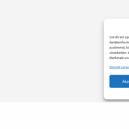
Um dir ein op
Geräteinform
zustimmst, kö
verarbeiten.
Merkmale und
Dienste verw
Akz