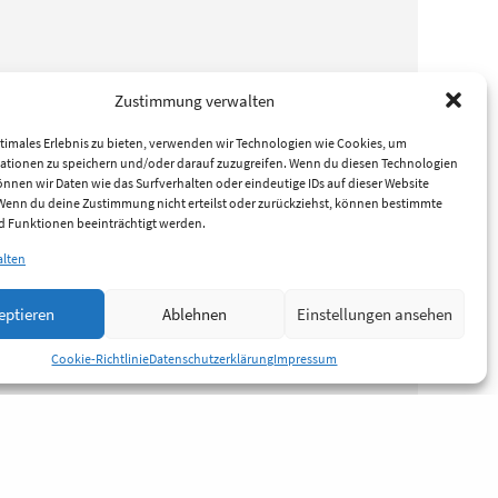
Zustimmung verwalten
timales Erlebnis zu bieten, verwenden wir Technologien wie Cookies, um
ationen zu speichern und/oder darauf zuzugreifen. Wenn du diesen Technologien
nnen wir Daten wie das Surfverhalten oder eindeutige IDs auf dieser Website
 Wenn du deine Zustimmung nicht erteilst oder zurückziehst, können bestimmte
 Funktionen beeinträchtigt werden.
alten
eptieren
Ablehnen
Einstellungen ansehen
Cookie-Richtlinie
Datenschutzerklärung
Impressum