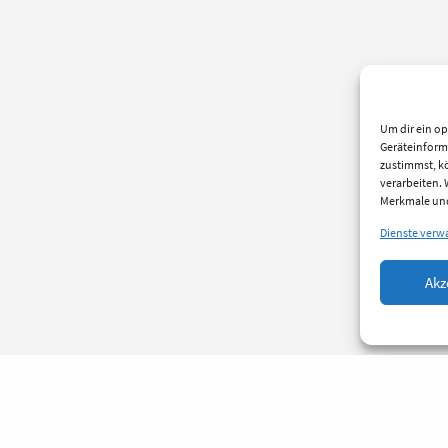
Um dir ein op
Geräteinform
zustimmst, kö
verarbeiten.
Merkmale und
Dienste verw
Akz