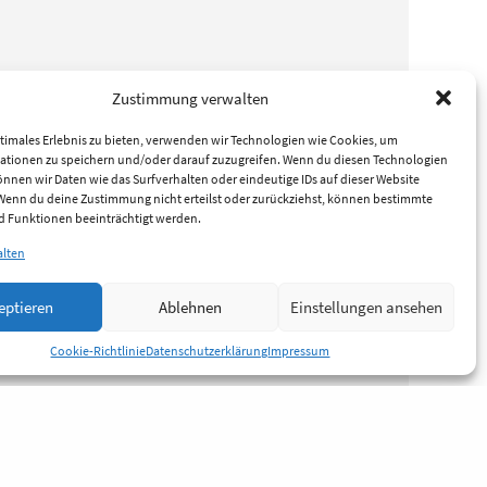
Zustimmung verwalten
timales Erlebnis zu bieten, verwenden wir Technologien wie Cookies, um
ationen zu speichern und/oder darauf zuzugreifen. Wenn du diesen Technologien
nnen wir Daten wie das Surfverhalten oder eindeutige IDs auf dieser Website
 Wenn du deine Zustimmung nicht erteilst oder zurückziehst, können bestimmte
 Funktionen beeinträchtigt werden.
alten
eptieren
Ablehnen
Einstellungen ansehen
Cookie-Richtlinie
Datenschutzerklärung
Impressum