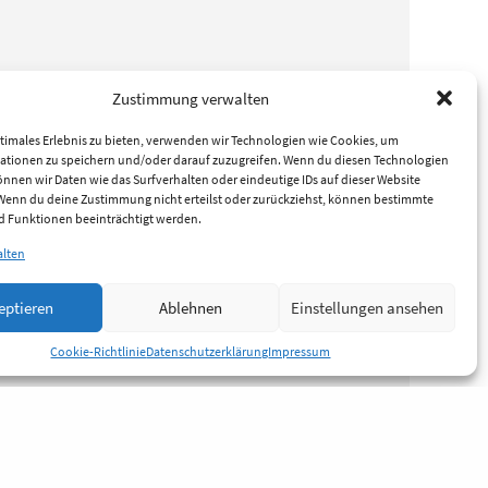
Zustimmung verwalten
timales Erlebnis zu bieten, verwenden wir Technologien wie Cookies, um
ationen zu speichern und/oder darauf zuzugreifen. Wenn du diesen Technologien
nnen wir Daten wie das Surfverhalten oder eindeutige IDs auf dieser Website
 Wenn du deine Zustimmung nicht erteilst oder zurückziehst, können bestimmte
 Funktionen beeinträchtigt werden.
alten
eptieren
Ablehnen
Einstellungen ansehen
Cookie-Richtlinie
Datenschutzerklärung
Impressum