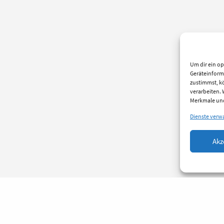
Um dir ein op
Geräteinform
zustimmst, kö
verarbeiten.
Merkmale und
Dienste verw
Akz