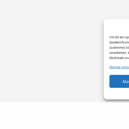
Um dir ein op
Geräteinform
zustimmst, kö
verarbeiten.
Merkmale und
Dienste verw
Akz