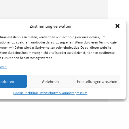
Zustimmung verwalten
timales Erlebnis zu bieten, verwenden wir Technologien wie Cookies, um
ationen zu speichern und/oder darauf zuzugreifen. Wenn du diesen Technologien
nnen wir Daten wie das Surfverhalten oder eindeutige IDs auf dieser Website
 Wenn du deine Zustimmung nicht erteilst oder zurückziehst, können bestimmte
 Funktionen beeinträchtigt werden.
alten
eptieren
Ablehnen
Einstellungen ansehen
Cookie-Richtlinie
Datenschutzerklärung
Impressum