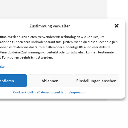
Zustimmung verwalten
timales Erlebnis zu bieten, verwenden wir Technologien wie Cookies, um
ationen zu speichern und/oder darauf zuzugreifen. Wenn du diesen Technologien
nnen wir Daten wie das Surfverhalten oder eindeutige IDs auf dieser Website
 Wenn du deine Zustimmung nicht erteilst oder zurückziehst, können bestimmte
 Funktionen beeinträchtigt werden.
alten
eptieren
Ablehnen
Einstellungen ansehen
Cookie-Richtlinie
Datenschutzerklärung
Impressum