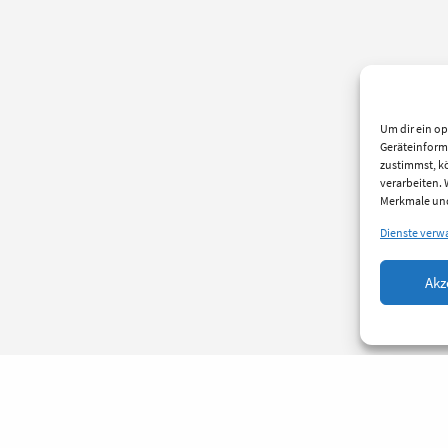
Um dir ein op
Geräteinform
zustimmst, kö
verarbeiten.
Merkmale und
Dienste verw
Akz